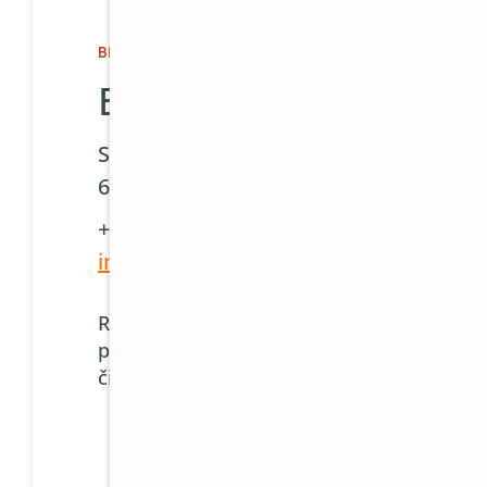
BRNO A JIHOMORAVSKÝ KRAJ
Brno
Spálená 480/1
60200 Brno
+420 511 114 890
info@81klima.cz
Rádi Vás na našem showroomu
přivítáme po předchozí e-mailové
či telefonické domluvě.