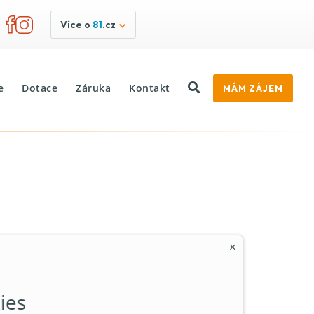
Více o
81
.cz
e
Dotace
Záruka
Kontakt
MÁM ZÁJEM
×
publice.
ies