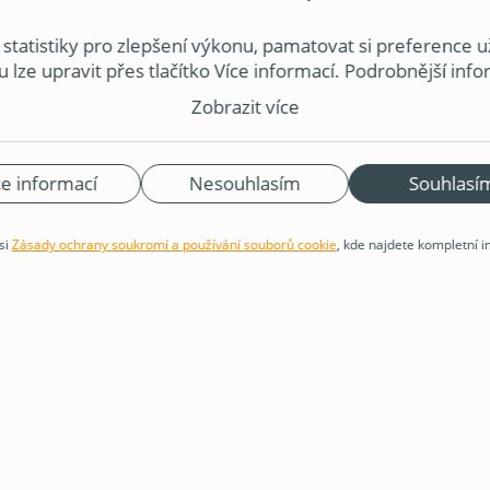
jte nás telefonicky, nebo 
tatistiky pro zlepšení výkonu, pamatovat si preference už
 lze upravit přes tlačítko Více informací. Podrobnější inf
BRNO
OSTRAVA
PLZEŇ
ahují naše Zásady ochrany soukromí a používání souborů c
Zobrazit více
ouborů cookie a zpracováním souvisejících osobních údaj
aha
ce informací
—
Českobrodská 4
Nesouhlasím
Souhlasí
si
Zásady ochrany soukromí a používání souborů cookie
, kde najdete kompletní 