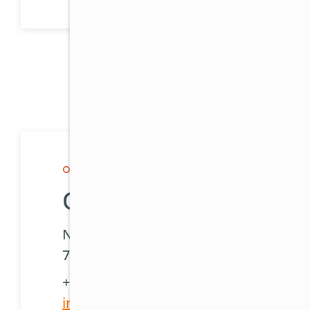
Os
OSTRAVA, OLOMOUC A OKOLÍ
Ostrava
Nádražní 445/185
70200 Ostrava
+420 597 457 349
info@81klima.cz