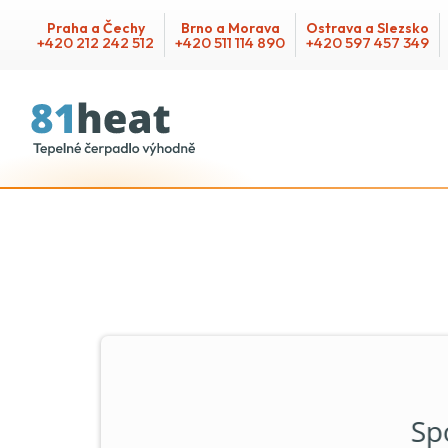
Praha a Čechy
Brno a Morava
Ostrava a Slezsko
+420 212 242 512
+420 511 114 890
+420 597 457 349
Seznam 
Sp