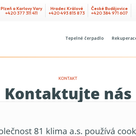
Plzeň a Karlovy Vary
Hradec Králové
České Budějovice
+420 377 311 411
+420 493 815 873
+420 384 971 607
Tepelné čerpadlo
Rekuperac
KONTAKT
Kontaktujte nás
našich poboček v České re
olečnost 81 klima a.s. používá cook