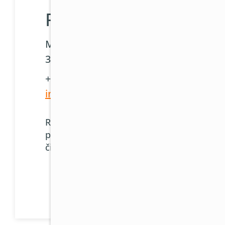
Plzeň
Masarykova 1201/75
31200 Plzeň 4
+420 377 311 411
info@81klima.cz
Rádi Vás na našem showroomu
přivítáme po předchozí e-mailové
či telefonické domluvě.