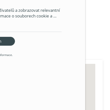
e-mailem.
ivatelů a zobrazovat relevantní 
ormace o souborech cookie a 
HRADEC KRÁLOVÉ
ookie. Souhlasíte s používáním 
ů?
9/18
m
informace.