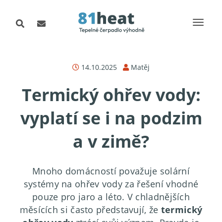
14.10.2025
Matěj
Termický ohřev vody:
vyplatí se i na podzim
a v zimě?
Mnoho domácností považuje solární
systémy na ohřev vody za řešení vhodné
pouze pro jaro a léto. V chladnějších
měsících si často představují, že
termický