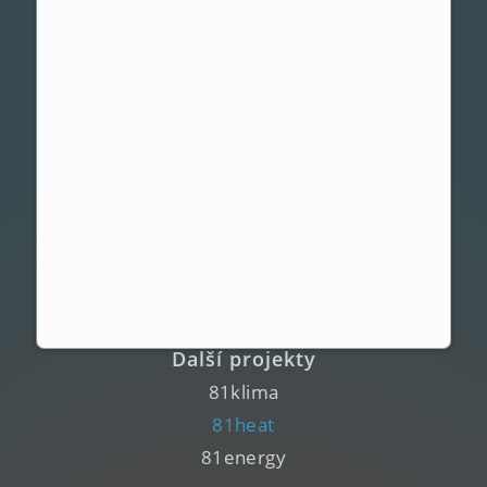
Časté otázky
Showroomy
Záruka
Recenze a zkušenosti
Kontakt
Firma 81
Poptávka
Blog
Obchodní podmínky
Další projekty
81klima
81heat
81energy