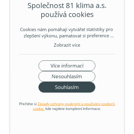
Společnost 81 klima a.s.
používá cookies
Cookies nám pomáhají vytvářet statistiky pro 
zlepšení výkonu, pamatovat si preference 
uživatelů a zobrazovat relevantní reklamy. 
Zobrazit více
Nastavení souhlasu lze upravit přes tlačítko 
Více informací. Podrobnější informace o 
souborech cookie a zpracovávání osobních 
Více informací
údajů obsahují naše Zásady ochrany 
soukromí a používání souborů cookie. 
Nesouhlasím
Souhlasíte s používáním souborů cookie a 
zpracováním souvisejících osobních údajů?
Proč spojit tepelné
Souhlasím
čerpadlo s termickým
Přečtěte si
Zásady ochrany soukromí a používání souborů
cookie
, kde najdete kompletní informace.
přitápěním
Kombinace
tepelného čerpadla a